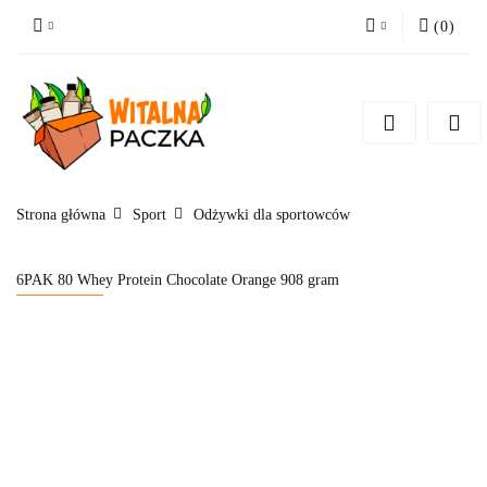
(
0
)
Zaloguj się
Zarejestruj się
Pytanie o produkt
Zgody cookies
Strona główna
Sport
Odżywki dla sportowców
6PAK 80 Whey Protein Chocolate Orange 908 gram