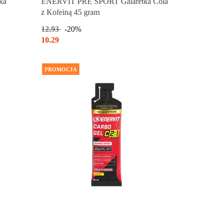
ka
ENERVIT PRE SPORT Galaretka Cola
z Kofeiną 45 gram
12.93
-20%
10.29
PROMOCJA