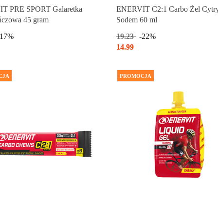
Produkt chwilowo niedostępny
Produkt chwilowo niedostępny
T PRE SPORT Galaretka
ENERVIT C2:1 Carbo Żel Cytr
ńczowa 45 gram
Sodem 60 ml
-17%
19.23
-22%
14.99
CJA
PROMOCJA