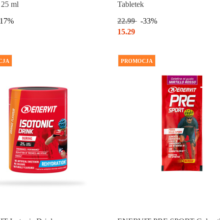
 25 ml
Tabletek
-17%
22.99
-33%
15.29
CJA
PROMOCJA
Produkt chwilowo niedostępny