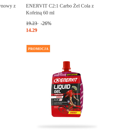
Produkt chwilowo niedostępny
ynowy z
ENERVIT C2:1 Carbo Żel Cola z
Kofeiną 60 ml
19.23
-26%
14.29
PROMOCJA