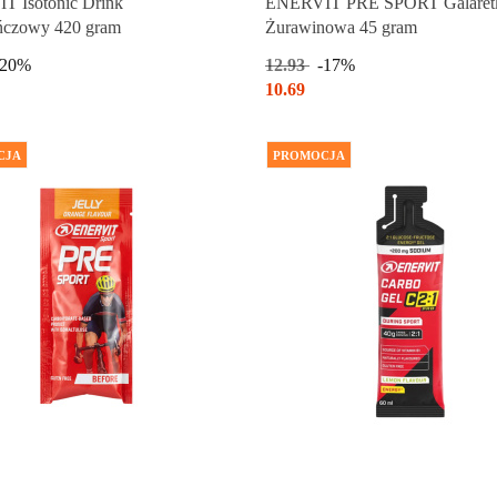
 Isotonic Drink
ENERVIT PRE SPORT Galaret
ńczowy 420 gram
Żurawinowa 45 gram
-20%
12.93
-17%
10.69
CJA
PROMOCJA