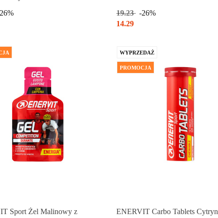
-26%
19.23
-26%
14.29
CJA
WYPRZEDAŻ
PROMOCJA
 Sport Żel Malinowy z
ENERVIT Carbo Tablets Cytry