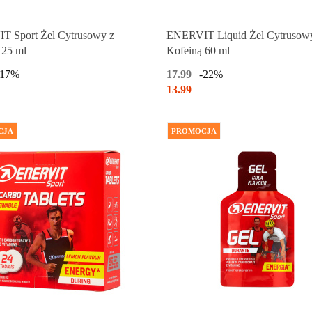
Produkt chwilowo niedostępny
Produkt chwilowo niedostępny
 Sport Żel Cytrusowy z
ENERVIT Liquid Żel Cytrusow
 25 ml
Kofeiną 60 ml
-17%
17.99
-22%
13.99
CJA
PROMOCJA