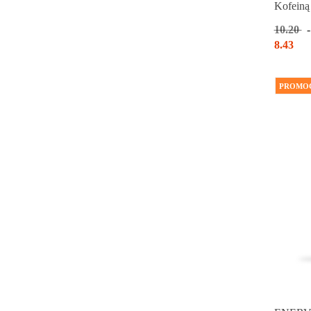
Kofeiną
10.20
8.43
PROMO