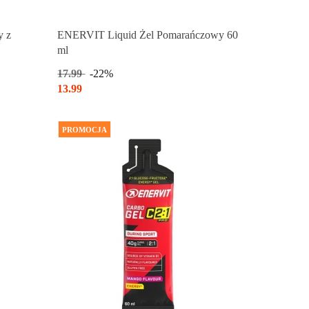
Produkt chwilowo niedostępny
y z
ENERVIT Liquid Żel Pomarańczowy 60
ml
17.99
-22%
13.99
PROMOCJA