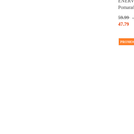
ENERVIT
Pomara
59.99
47.79
PROMO