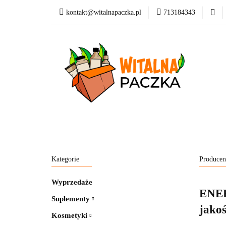
kontakt@witalnapaczka.pl
713184343
Kategorie
Supl
Nowości
Dla dzi
Kategorie
Suplementy
Kosmetyki
Marki
Blog
Kategorie
Produce
Wyprzedaże
ENER
Suplementy
jakoś
Kosmetyki