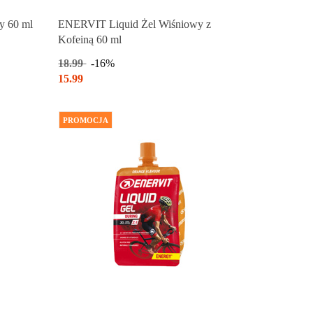
Produkt chwilowo niedostępny
y 60 ml
ENERVIT Liquid Żel Wiśniowy z
Kofeiną 60 ml
18.99
-16%
15.99
PROMOCJA