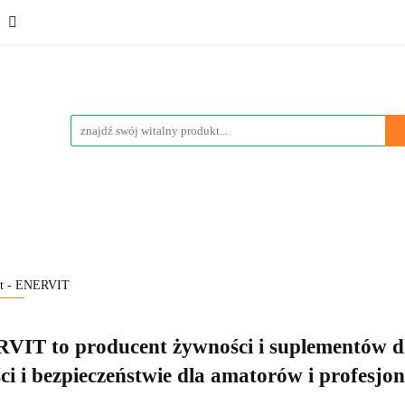
ementy
Kosmetyki
Sport
Promocje
Wyprzedaż
eci
Poznaj nas
Vege & Vegan
Marki
Blog
Sport
Promocje
Wyprzedaże
Bestsellery
Nowości
nt - ENERVIT
VIT to producent żywności i suplementów d
ci i bezpieczeństwie dla amatorów i profesjon