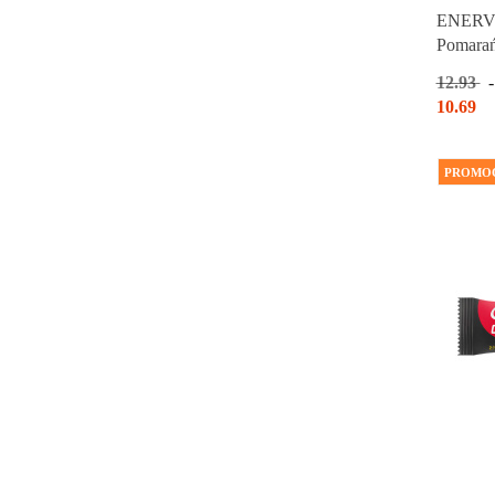
ENERVI
Pomara
12.93
10.69
PROMO