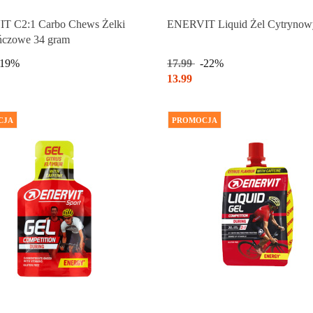
Produkt chwilowo niedostępny
Produkt chwilowo niedostępny
T C2:1 Carbo Chews Żelki
ENERVIT Liquid Żel Cytrynow
ńczowe 34 gram
-19%
17.99
-22%
13.99
CJA
PROMOCJA