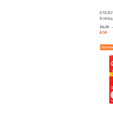
ENERVIT
Kofeiną
10.39
8.59
PROMO