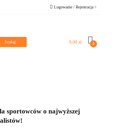
Logowanie / Rejestracja
e
Bestsellery
Zaloguj się
Zarejestruj się
Pytanie o produkt
0,00 zł
0
Zgody cookies
Dla dzieci
Poznaj nas
Vege & Vegan
la sportowców o najwyższej
alistów!