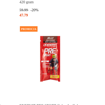
420 gram
59.99
-20%
47.79
PROMOCJA
Produkt chwilowo niedostępny