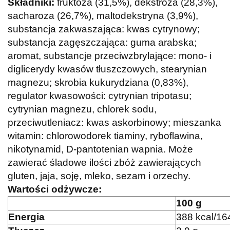
Składniki:
fruktoza (31,5%), dekstroza (28,3%),
sacharoza (26,7%), maltodekstryna (3,9%),
substancja zakwaszająca: kwas cytrynowy;
substancja zagęszczająca: guma arabska;
aromat, substancje przeciwzbrylające: mono- i
diglicerydy kwasów tłuszczowych, stearynian
magnezu; skrobia kukurydziana (0,83%),
regulator kwasowości: cytrynian tripotasu;
cytrynian magnezu, chlorek sodu,
przeciwutleniacz: kwas askorbinowy; mieszanka
witamin: chlorowodorek tiaminy, ryboflawina,
nikotynamid, D-pantotenian wapnia. Może
zawierać śladowe ilości zbóż zawierających
gluten, jaja, soję, mleko, sezam i orzechy.
Wartości odżywcze:
100 g
Energia
388 kcal/16