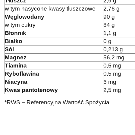
Tłuszcz
2,9 g
w tym nasycone kwasy tłuszczowe
2,76 g
Węglowodany
90 g
w tym cukry
84 g
Błonnik
1,1 g
Białko
0 g
Sól
0,213 g
Magnez
56,2 mg
Tiamina
0,5 mg
Ryboflawina
0,5 mg
Niacyna
6 mg
Kwas pantotenowy
2,5 mg
*RWS – Referencyjna Wartość Spożycia