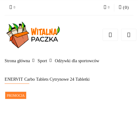
(
0
)
Zaloguj się
Zarejestruj się
Pytanie o produkt
Zgody cookies
Strona główna
Sport
Odżywki dla sportowców
ENERVIT Carbo Tablets Cytrynowe 24 Tabletki
PROMOCJA