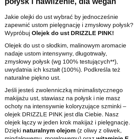
połysk i nawilżenie, dla wegan
Jakie olejki do ust wybrać by jednocześnie
zapewnić ustom pielęgnację i zmysłowy połysk?
Wypróbuj
Olejek do ust DRIZZLE PINK!
Olejek do ust o słodkim, malinowym aromacie
nadaje ustom intensywny, długotrwały,
zmysłowy połysk (wg 100% testujących**),
uwydatnia ich kształt (100%). Podkreśla też
naturalne piękno ust.
Jeśli jesteś zwolenniczką minimalistycznego
makijażu ust, stawiasz na połysk i nie masz
ochoty na intensywnie koloryzujące szminki –
olejek DRIZZLE PINK jest dla Ciebie. Nasz
olejek łączy w jeden krok makijaż i pielęgnację.
Dzięki
naturalnym olejom
(z oliwy z oliwek,
migdałowemu, morelowemu) oraz
witaminie E
,