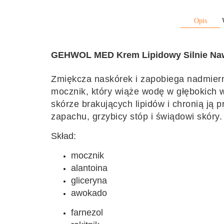
Opis
GEHWOL MED Krem Lipidowy Silnie Nawi
Zmiękcza naskórek i zapobiega nadmier
mocznik, który wiąże wodę w głębokich w
skórze brakujących lipidów i chronią j
zapachu, grzybicy stóp i świądowi skóry.
Skład:
mocznik
alantoina
gliceryna
awokado
farnezol