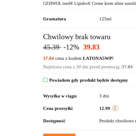
GEHWOL med® Lipidro® Creme krem silnie nawilżaj
Gramatura
125ml
Chwilowy brak towaru
45.39
-12%
39.83
37.84
cena z kodem
LATONA5WP!
Najniższa cena z 30 dni przed promocją:
37.84
Powiadom gdy produkt będzie dostępny
Wysyłka w ciągu
3 dni
Cena przesyłki
12.99
Dostępność
Produkt chwilowo 