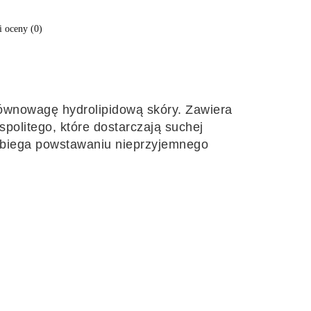
i oceny (0)
ównowagę hydrolipidową skóry. Zawiera
politego, które dostarczają suchej
pobiega powstawaniu nieprzyjemnego