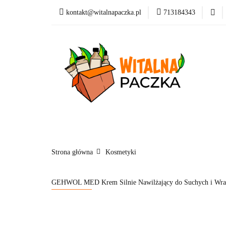
kontakt@witalnapaczka.pl
713184343
Kategorie
Supl
Nowości
Dla dzi
Kategorie
Suplementy
Kosmetyki
Marki
Blog
Strona główna
Kosmetyki
GEHWOL MED Krem Silnie Nawilżający do Suchych i Wra