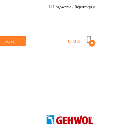
Logowanie / Rejestracja
e
Bestsellery
Zaloguj się
Zarejestruj się
Pytanie o produkt
0,00 zł
0
Zgody cookies
Dla dzieci
Poznaj nas
Vege & Vegan