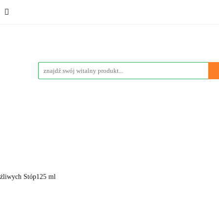
ementy
Kosmetyki
Sport
Promocje
Wyprzedaż
eci
Poznaj nas
Vege & Vegan
Marki
Blog
Sport
Promocje
Wyprzedaże
Bestsellery
Nowości
żliwych Stóp125 ml