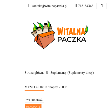
kontakt@witalnapaczka.pl
713184343
Kategorie
Supl
Nowości
Dla dzi
Kategorie
Suplementy
Kosmetyki
Marki
Blog
Strona główna
Suplementy (Suplementy diety)
MYVITA Olej Konopny 250 ml
WYPRZEDAŻ
PROMOCJA