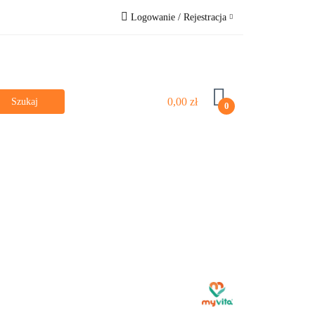
Logowanie / Rejestracja
e
Bestsellery
Zaloguj się
Zarejestruj się
Pytanie o produkt
0,00 zł
0
Zgody cookies
Dla dzieci
Poznaj nas
Vege & Vegan