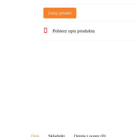
Zadaj pytanie
Pobierz opis produktu
Opis
Składniki
Opinie i oceny (0)