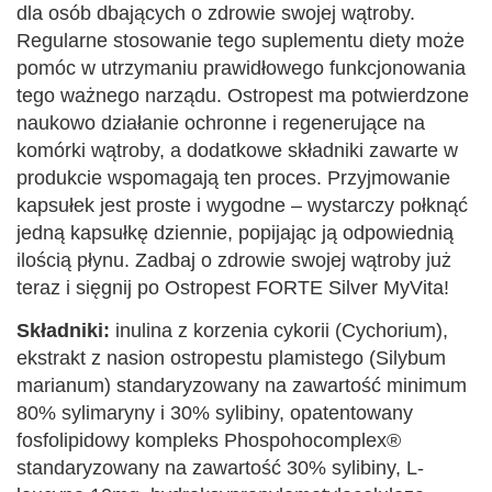
dla osób dbających o zdrowie swojej wątroby.
Regularne stosowanie tego suplementu diety może
pomóc w utrzymaniu prawidłowego funkcjonowania
tego ważnego narządu. Ostropest ma potwierdzone
naukowo działanie ochronne i regenerujące na
komórki wątroby, a dodatkowe składniki zawarte w
produkcie wspomagają ten proces. Przyjmowanie
kapsułek jest proste i wygodne – wystarczy połknąć
jedną kapsułkę dziennie, popijając ją odpowiednią
ilością płynu. Zadbaj o zdrowie swojej wątroby już
teraz i sięgnij po Ostropest FORTE Silver MyVita!
Składniki:
inulina z korzenia cykorii (Cychorium),
ekstrakt z nasion ostropestu plamistego (Silybum
marianum) standaryzowany na zawartość minimum
80% sylimaryny i 30% sylibiny, opatentowany
fosfolipidowy kompleks Phospohocomplex®
standaryzowany na zawartość 30% sylibiny, L-