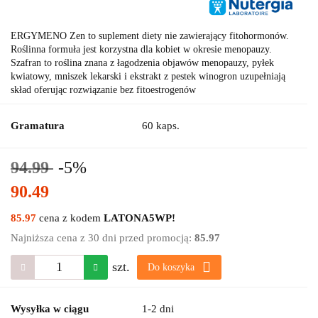
ERGYMENO Zen to suplement diety nie zawierający fitohormonów.
Roślinna formuła jest korzystna dla kobiet w okresie menopauzy.
Szafran to roślina znana z łagodzenia objawów menopauzy, pyłek
kwiatowy, mniszek lekarski i ekstrakt z pestek winogron uzupełniają
skład oferując rozwiązanie bez fitoestrogenów
Gramatura
60 kaps.
94.99
-5%
90.49
85.97
cena z kodem
LATONA5WP!
Najniższa cena z 30 dni przed promocją:
85.97
szt.
Do koszyka
Wysyłka w ciągu
1-2 dni