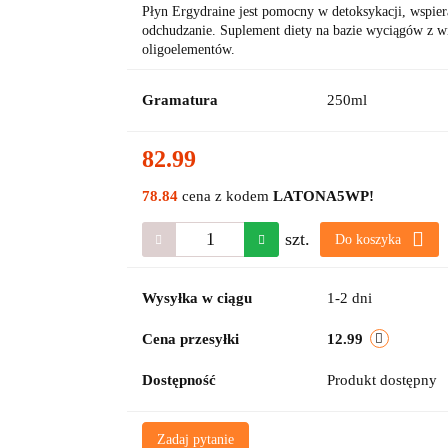
Płyn Ergydraine jest pomocny w detoksykacji, wspier
odchudzanie. Suplement diety na bazie wyciągów z wią
oligoelementów.
Gramatura
250ml
82.99
78.84
cena z kodem
LATONA5WP!
szt.
Do koszyka
Wysyłka w ciągu
1-2 dni
Cena przesyłki
12.99
Dostępność
Produkt dostępny
Zadaj pytanie