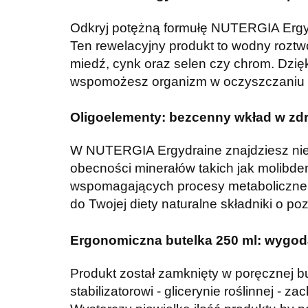
Odkryj potężną formułę NUTERGIA Ergydr
Ten rewelacyjny produkt to wodny roztw
miedź, cynk oraz selen czy chrom. Dzię
wspomożesz organizm w oczyszczaniu s
Oligoelementy: bezcenny wkład w zd
W NUTERGIA Ergydraine znajdziesz nieo
obecności minerałów takich jak molibd
wspomagających procesy metaboliczne i
do Twojej diety naturalne składniki o 
Ergonomiczna butelka 250 ml: wygod
Produkt został zamknięty w poręcznej bu
stabilizatorowi - glicerynie roślinnej -