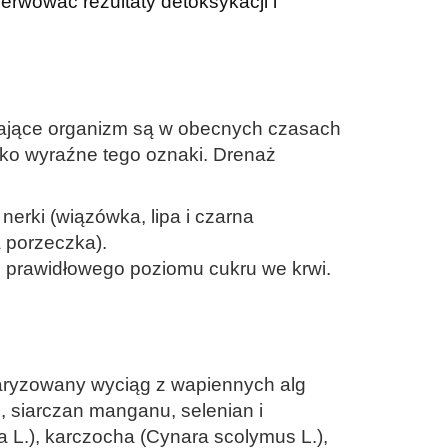
erwować rezultaty detoksykacji i
zające organizm są w obecnych czasach
stko wyraźne tego oznaki. Drenaż
erki (wiązówka, lipa i czarna
a porzeczka).
u prawidłowego poziomu cukru we krwi.
daryzowany wyciąg z wapiennych alg
u, siarczan manganu, selenian i
ia L.), karczocha (Cynara scolymus L.),