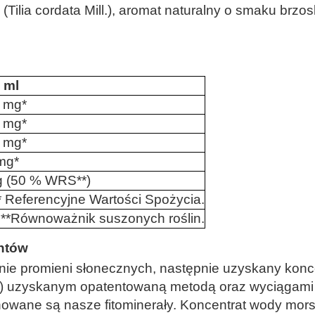
py (Tilia cordata Mill.), aromat naturalny o smaku b
 ml
 mg*
 mg*
 mg*
mg*
g (50 % WRS**)
* Referencyjne Wartości Spożycia.
**Równoważnik suszonych roślin.
entów
nie promieni słonecznych, następnie uzyskany konce
gi) uzyskanym opatentowaną metodą oraz wyciągami r
wane są nasze fitominerały. Koncentrat wody morski