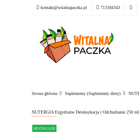
kontakt@witalnapaczka.pl
713184343
Kategorie
Supl
Nowości
Dla dzi
Kategorie
Suplementy
Kosmetyki
Marki
Blog
Strona główna
Suplementy (Suplementy diety)
NUTER
NUTERGIA Ergydraine Detoksykacja i Odchudzanie 250 ml
BESTSELLER