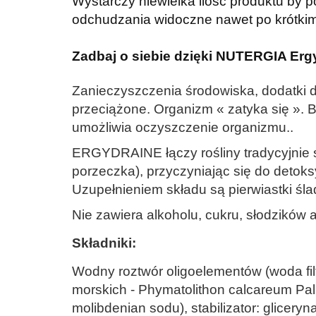
Wystarczy niewielka ilość produktu by 
odchudzania widoczne nawet po krótkim
Zadbaj o siebie dzięki NUTERGIA Ergy
Zanieczyszczenia środowiska, dodatki 
przeciążone. Organizm « zatyka się ». B
umożliwia oczyszczenie organizmu..
ERGYDRAINE łączy rośliny tradycyjnie st
porzeczka), przyczyniając się do detoks
Uzupełnieniem składu są pierwiastki ś
Nie zawiera alkoholu, cukru, słodzików
Składniki:
Wodny roztwór oligoelementów (woda fi
morskich - Phymatolithon calcareum Pall
molibdenian sodu), stabilizator: gliceryn