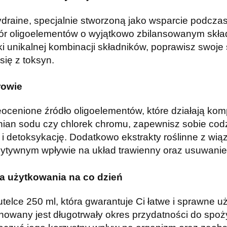
aine, specjalnie stworzoną jako wsparcie podczas 
ór oligoelementów o wyjątkowo zbilansowanym składzi
ki unikalnej kombinacji składników, poprawisz swoj
ię z toksyn.
rowie
cenione źródło oligoelementów, które działają kom
enian sodu czy chlorek chromu, zapewnisz sobie cod
 detoksykację. Dodatkowo ekstrakty roślinne z wią
pozytywnym wpływie na układ trawienny oraz usuwanie
a użytkowania na co dzień
telce 250 ml, która gwarantuje Ci łatwe i sprawne u
 zachowany jest długotrwały okres przydatności do spo