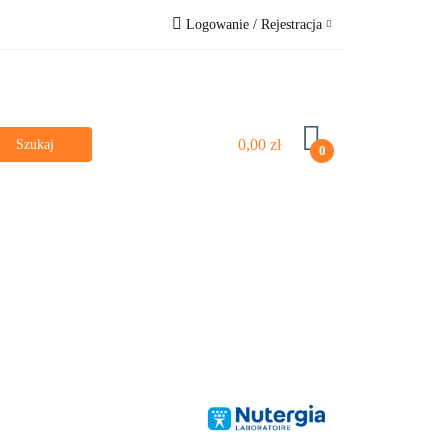
Logowanie / Rejestracja
e
Bestsellery
Zaloguj się
Zarejestruj się
Pytanie o produkt
0,00 zł
0
Zgody cookies
Dla dzieci
Poznaj nas
Vege & Vegan