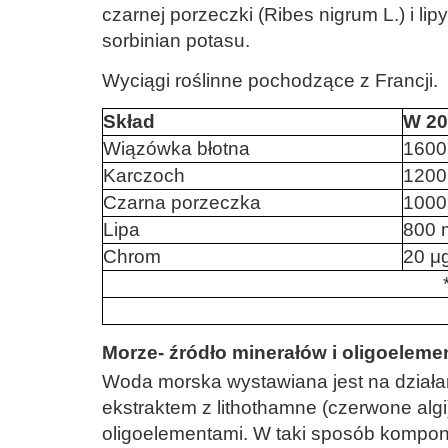
czarnej porzeczki (Ribes nigrum L.) i li
sorbinian potasu.
Wyciągi roślinne pochodzące z Francji.
Skład
W 20
Wiązówka błotna
1600
Karczoch
1200
Czarna porzeczka
1000
Lipa
800 
Chrom
20 μ
Morze- źródło minerałów i oligoelem
Woda morska wystawiana jest na działa
ekstraktem z lithothamne (czerwone al
oligoelementami. W taki sposób kompono