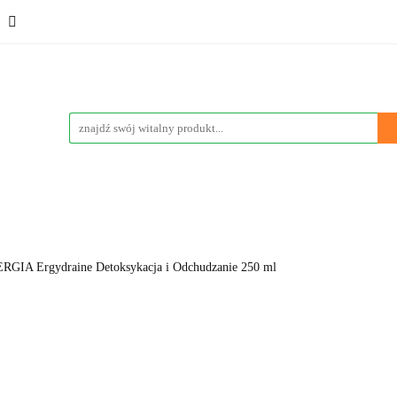
ementy
Kosmetyki
Sport
Promocje
Wyprzedaż
eci
Poznaj nas
Vege & Vegan
Marki
Blog
Sport
Promocje
Wyprzedaże
Bestsellery
Nowości
GIA Ergydraine Detoksykacja i Odchudzanie 250 ml