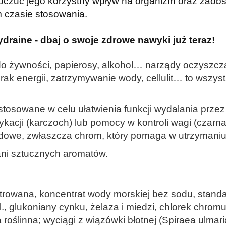
poczuć jego korzystny wpływ na organizm oraz zaobs
 czasie stosowania.
draine - dbaj o swoje zdrowe nawyki już teraz!
do żywności, papierosy, alkohol… narządy oczyszc
rak energii, zatrzymywanie wody, cellulit… to wszy
osowane w celu ułatwienia funkcji wydalania przez n
ykacji (karczoch) lub pomocy w kontroli wagi (czarn
ladowe, zwłaszcza chrom, który pomaga w utrzymani
 ani sztucznych aromatów.
ltrowana, koncentrat wody morskiej bez sodu, stan
., glukoniany cynku, żelaza i miedzi, chlorek chrom
a roślinna; wyciągi z wiązówki błotnej (Spiraea ulmar