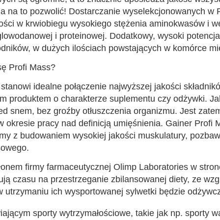
a na to pozwolić! Dostarczanie wyselekcjonowanych w P
cności w krwiobiegu wysokiego stężenia aminokwasów i 
lowodanowej i proteinowej. Dodatkowy, wysoki potencja
dników, w dużych ilościach powstających w komórce mię
ę Profi Mass?
anowi idealne połączenie najwyższej jakości składnikó
 produktem o charakterze suplementu czy odżywki. Jak
 snem, bez groźby otłuszczenia organizmu. Jest zatem
w okresie pracy nad definicją umięśnienia. Gainer Prof
my z budowaniem wysokiej jakości muskulatury, pozbawi
asowego.
kłonem firmy farmaceutycznej Olimp Laboratories w stro
dują czasu na przestrzeganie zbilansowanej diety, ze wz
trzymaniu ich wysportowanej sylwetki będzie odżywczy 
ającym sporty wytrzymałościowe, takie jak np. sporty wal