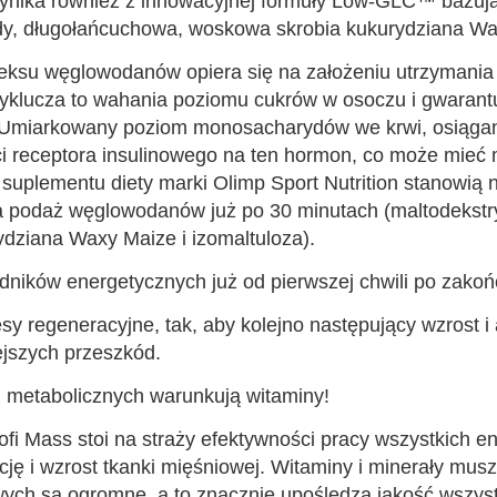
wynika również z innowacyjnej formuły Low-GLC™ bazują
rydy, długołańcuchowa, woskowa skrobia kukurydziana Wa
eksu węglowodanów opiera się na założeniu utrzymania
Wyklucza to wahania poziomu cukrów w osoczu i gwarant
Umiarkowany poziom monosacharydów we krwi, osiągany 
 receptora insulinowego na ten hormon, co może mieć m
plementu diety marki Olimp Sport Nutrition stanowią n
lna podaż węglowodanów już po 30 minutach (maltodekstr
dziana Waxy Maize i izomaltuloza).
ników energetycznych już od pierwszej chwili po zakońc
y regeneracyjne, tak, aby kolejno następujący wzrost i 
jszych przeszkód.
 metabolicznych warunkują witaminy!
fi Mass stoi na straży efektywności pracy wszystkich 
ję i wzrost tkanki mięśniowej. Witaminy i minerały mus
kowych są ogromne, a to znacznie upośledza jakość wszy