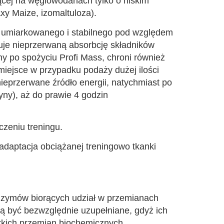
cej na węglowodanach tylko o niskim
xy Maize, izomaltuloza).
 umiarkowanego i stabilnego pod względem
uje nieprzerwaną absorbcję składników
po spożyciu Profi Mass, chroni również
iejsce w przypadku podaży dużej ilości
ieprzerwane źródło energii, natychmiast po
yny), aż do prawie 4 godzin
zeniu treningu.
adaptacja obciążanej treningowo tkanki
enzymów biorących udział w przemianach
zą być bezwzględnie uzupełniane, gdyż ich
stkich przemian biochemicznych