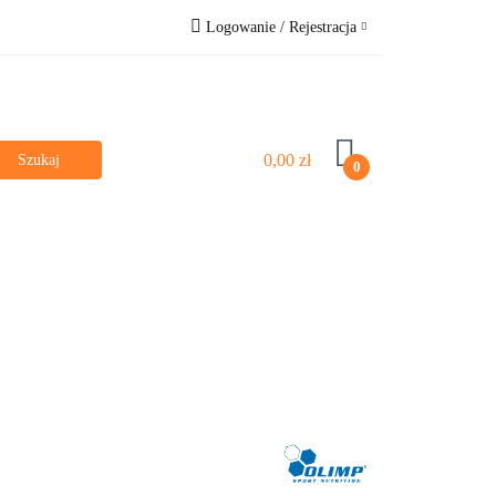
Logowanie / Rejestracja
e
Bestsellery
Zaloguj się
Zarejestruj się
Pytanie o produkt
0,00 zł
0
Zgody cookies
Dla dzieci
Poznaj nas
Vege & Vegan