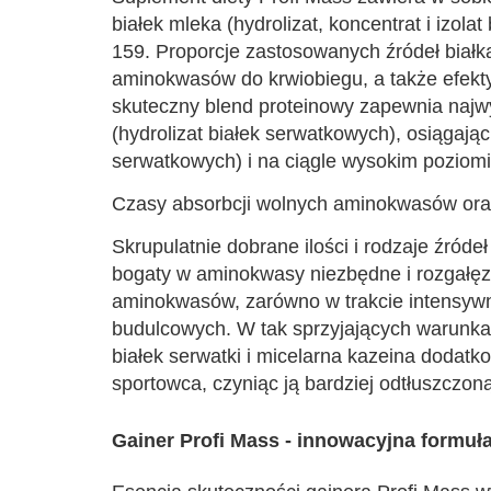
białek mleka (hydrolizat, koncentrat i izol
159. Proporcje zastosowanych źródeł białka
aminokwasów do krwiobiegu, a także efektyw
skuteczny blend proteinowy zapewnia najwy
(hydrolizat białek serwatkowych), osiągają
serwatkowych) i na ciągle wysokim poziomi
Czasy absorbcji wolnych aminokwasów oraz
Skrupulatnie dobrane ilości i rodzaje źród
bogaty w aminokwasy niezbędne i rozgałęz
aminokwasów, zarówno w trakcie intensywne
budulcowych. W tak sprzyjających warunkac
białek serwatki i micelarna kazeina dodatko
sportowca, czyniąc ją bardziej odtłuszczoną
Gainer Profi Mass - innowacyjna form