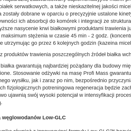
at białek serwatkowych, a także nieskazitelnej jakości mi
 zostały dobrane w oparciu o precyzyjnie ustalone kinety
ności ich absorbcji do komórek i integracji ze struktu
ższe nasycenie krwi białkowymi produktami trawienia ju
c maksimum stężenia w czasie 45 min - 2 godz. (koncentr
e utrzymując go przez 6 kolejnych godzin (kazeina micel
 produktów trawienia poszczególnych źródeł białka wc
eł białka gwarantują najbardziej pożądany dla budowy mi
ione. Stosowanie odżywki na masę Profi Mass gwarantu
go wysiłku, jak i zaraz po nim, bezpośrednio przyczyn
h fizjologicznych potreningowa regeneracja będzie zach
wo ujawnią swój wysoki potencjał w intensyfikacji procesó
.
uła węglowodanów Low-GLC