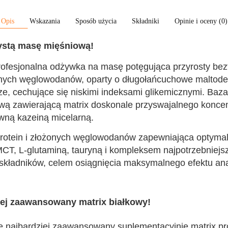
Opis
Wskazania
Sposób użycia
Składniki
Opinie i oceny (0)
ystą masę mięśniową!
 profesjonalna odżywka na masę potęgująca przyrosty be
ych węglowodanów, oparty o długołańcuchowe maltodek
e, cechujące się niskimi indeksami glikemicznymi. Ba
 zawierającą matrix doskonale przyswajalnego koncentrat
wną kazeiną micelarną.
rotein i złożonych węglowodanów zapewniająca optymaln
CT, L-glutaminą, tauryną i kompleksem najpotrzebniejsz
składników, celem osiągnięcia maksymalnego efektu an
iej zaawansowany matrix białkowy!
e najbardziej zaawansowany suplementacyjnie matrix pro