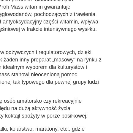
rofi Mass witamin gwarantuje
węglowodanów, pochodzących z trawienia
ł antyoksydacyjny części witamin, wpływa
śniowej w trakcie intensywnego wysiłku.
w odżywczych i regulatorowych, dzięki
 żaden inny preparat „masowy” na rynku z
 idealnym wyborem dla kulturystów i
i Mass stanowi nieocenioną pomoc
onej tak typowego dla pewnej grupy ludzi
nę osób amatorsko czy rekreacyjnie
ględu na dużą aktywność życia
koktajl spożyty w porze posiłkowej.
ki, kolarstwo, maratony, etc., gdzie