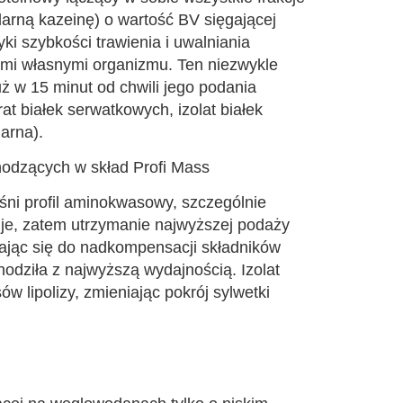
celarną kazeinę) o wartość BV sięgającej
ki szybkości trawienia i uwalniania
rami własnymi organizmu. Ten niezwykle
ż w 15 minut od chwili jego podania
at białek serwatkowych, izolat białek
arna).
hodzących w skład Profi Mass
ęśni profil aminokwasowy, szczególnie
je, zatem utrzymanie najwyższej podaży
iając się do nadkompensacji składników
odziła z najwyższą wydajnością. Izolat
w lipolizy, zmieniając pokrój sylwetki