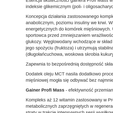
Esencja skuteczności gainera Profi Mass 
indeksie glikemicznym (poli- i oligosacha
Koncepcja działania zastosowanego kompl
anabolicznym, poziomu insuliny we krwi. 
energetycznych do komórek mięśniowych. 
sportowca przed zmniejszaniem wrażliwości
glukozy. Węglowodany wchodzące w skład su
jego spożyciu (fruktoza) i utrzymują stabi
(długołańcuchowa, woskowa skrobia kukury
Zapewnia to bezpośrednią dostępność skład
Dodatek oleju MCT nasila dodatkowo proces
mięśniowej mogła się odbywać bez najmnie
Gainer Profi Mass
- efektywność przemian
Kompleks aż 12 witamin zastosowany w Pro
metabolicznych zaprzęgniętych w regenerac
straty w trakcie intensywnych sesji wysił