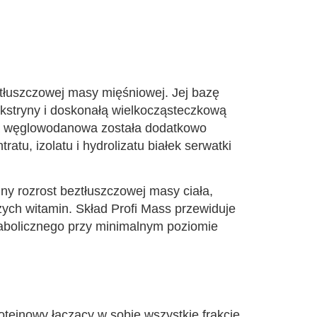
ztłuszczowej masy mięśniowej. Jej bazę
stryny i doskonałą wielkocząsteczkową
za węglowodanowa została dodatkowo
u, izolatu i hydrolizatu białek serwatki
y rozrost beztłuszczowej masy ciała,
ych witamin. Skład Profi Mass przewiduje
abolicznego przy minimalnym poziomie
teinowy łączący w sobie wszystkie frakcje