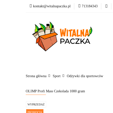
kontakt@witalnapaczka.pl
713184343
Kategorie
Supl
Nowości
Dla dzi
Kategorie
Suplementy
Kosmetyki
Marki
Blog
Strona główna
Sport
Odżywki dla sportowców
OLIMP Profi Mass Czekolada 1000 gram
WYPRZEDAŻ
PROMOCJA