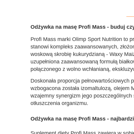
Odżywka na masę Profi Mass - buduj cz
Profi Mass marki Olimp Sport Nutrition to
stanowi kompleks zaawansowanych, złożon
woskową skrobię kukurydzianą - Waxy Maiz
uzupełniona zaawansowaną formułą białkową
połączonego z wolno wchłanianą, ekskluzy
Doskonała proporcja pełnowartościowych p
wzbogacona została izomaltulozą, olejem M
wzajemny synergizm jego poszczególnych 
otłuszczenia organizmu.
Odżywka na masę Profi Mass - najbardz
Suplement diety Profi Mass zawiera w sobi