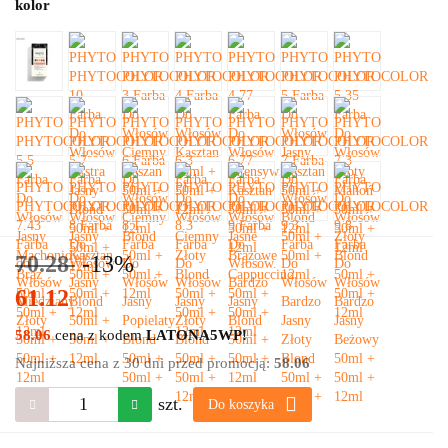
kolor
70.28
-13%
61.12
58.06
cena z kodem
LATONA5WP!
Najniższa cena z 30 dni przed promocją:
58.06
szt.
Do koszyka