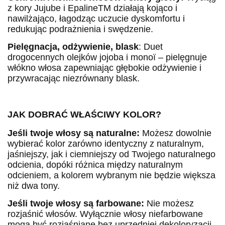
z kory Jujube i EpalineTM działają kojąco i
nawilżająco, łagodząc uczucie dyskomfortu i
redukując podrażnienia i swędzenie.
Pielęgnacja, odżywienie, blask
: Duet
drogocennych olejków jojoba i monoï – pielęgnuje
włókno włosa zapewniając głębokie odżywienie i
przywracając niezrównany blask.
JAK DOBRAĆ WŁAŚCIWY KOLOR?
Jeśli twoje włosy są naturalne:
Możesz dowolnie
wybierać kolor zarówno identyczny z naturalnym,
jaśniejszy, jak i ciemniejszy od Twojego naturalnego
odcienia, dopóki różnica między naturalnym
odcieniem, a kolorem wybranym nie będzie większa
niż dwa tony.
Jeśli twoje włosy są farbowane:
Nie możesz
rozjaśnić włosów. Wyłącznie włosy niefarbowane
mogą być rozjaśniane bez uprzedniej dekoloryzacji.