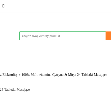
ementy
Kosmetyki
Sport
Promocje
Wyprzedaż
eci
Poznaj nas
Vege & Vegan
Marki
Blog
Sport
Promocje
Wyprzedaże
Bestsellery
Nowości
sz Elektrolity + 100% Multiwitamina Cytryna & Mięta 24 Tabletki Musujące
24 Tabletki Musujące