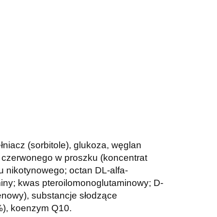
iacz (sorbitole), glukoza, węglan
ka czerwonego w proszku (koncentrat
u nikotynowego; octan DL-alfa-
miny; kwas pteroilomonoglutaminowy; D-
ylenowy), substancje słodzące
1%), koenzym Q10.