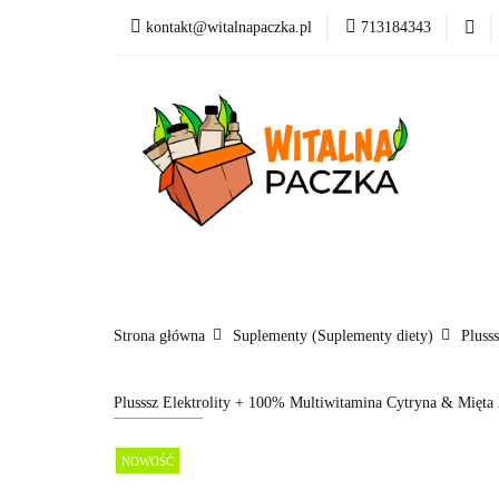
kontakt@witalnapaczka.pl
713184343
Kategorie
Supl
Nowości
Dla dzi
Kategorie
Suplementy
Kosmetyki
Marki
Blog
Strona główna
Suplementy (Suplementy diety)
Pluss
Plusssz Elektrolity + 100% Multiwitamina Cytryna & Mięta 
NOWOŚĆ