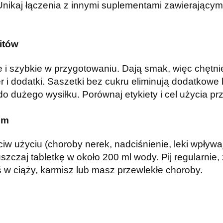
nikaj łączenia z innymi suplementami zawierającymi
itów
e i szybkie w przygotowaniu. Dają smak, więc chętnie
er i dodatki. Saszetki bez cukru eliminują dodatkowe 
 dużego wysiłku. Porównaj etykiety i cel użycia p
em
w użyciu (choroby nerek, nadciśnienie, leki wpływają
zczaj tabletkę w około 200 ml wody. Pij regularnie
eś w ciąży, karmisz lub masz przewlekłe choroby.