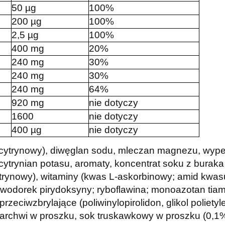
50 µg
100%
200 µg
100%
2,5 µg
100%
400 mg
20%
240 mg
30%
240 mg
30%
240 mg
64%
920 mg
nie dotyczy
1600
nie dotyczy
400 µg
nie dotyczy
ytrynowy), diwęglan sodu, mleczan magnezu, wypełn
 cytrynian potasu, aromaty, koncentrat soku z bura
trynowy), witaminy (kwas L-askorbinowy; amid kwas
rowodorek pirydoksyny; ryboflawina; monoazotan tia
rzeciwzbrylające (poliwinylopirolidon, glikol poliet
 marchwi w proszku, sok truskawkowy w proszku (0,