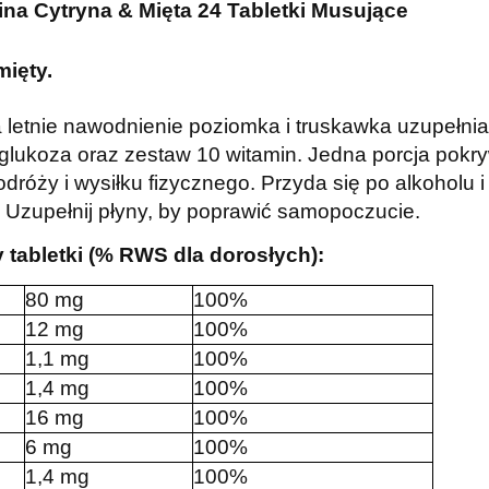
ina Cytryna & Mięta 24 Tabletki Musujące
mięty.
a letnie nawodnienie poziomka i truskawka uzupełni
eż glukoza oraz zestaw 10 witamin. Jedna porcja po
dróży i wysiłku fizycznego. Przyda się po alkoholu 
 Uzupełnij płyny, by poprawić samopoczucie.
 tabletki (% RWS dla dorosłych):
80 mg
100%
12 mg
100%
1,1 mg
100%
1,4 mg
100%
16 mg
100%
6 mg
100%
1,4 mg
100%