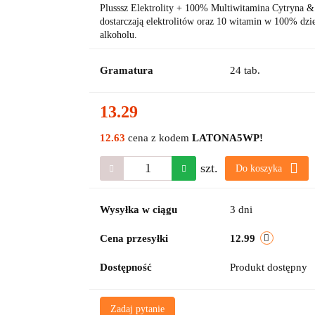
Plusssz Elektrolity + 100% Multiwitamina Cytryna & M
dostarczają elektrolitów oraz 10 witamin w 100% dzie
alkoholu.
Gramatura
24 tab.
13.29
12.63
cena z kodem
LATONA5WP!
szt.
Do koszyka
Wysyłka w ciągu
3 dni
Cena przesyłki
12.99
Dostępność
Produkt dostępny
Zadaj pytanie