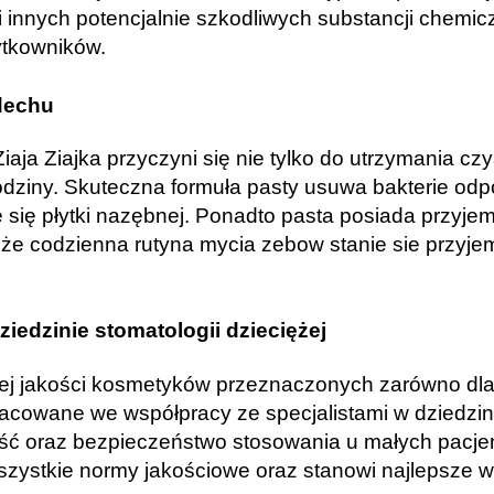
 innych potencjalnie szkodliwych substancji chemicz
ytkowników.
dechu
ja Ziajka przyczyni się nie tylko do utrzymania czy
dziny. Skuteczna formuła pasty usuwa bakterie od
 się płytki nazębnej. Ponadto pasta posiada przyj
i że codzienna rutyna mycia zebow stanie sie przyje
iedzinie stomatologii dzieciężej
iej jakości kosmetyków przeznaczonych zarówno dla 
racowane we współpracy ze specjalistami w dziedzini
 oraz bezpieczeństwo stosowania u małych pacjent
szystkie normy jakościowe oraz stanowi najlepsze 