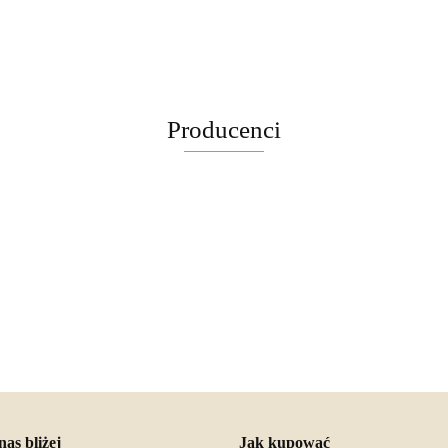
Producenci
nas bliżej
Jak kupować