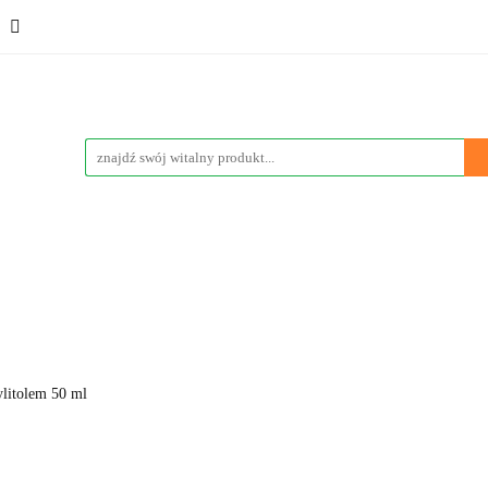
ementy
Kosmetyki
Sport
Promocje
Wyprzedaż
eci
Poznaj nas
Vege & Vegan
Marki
Blog
Sport
Promocje
Wyprzedaże
Bestsellery
Nowości
litolem 50 ml