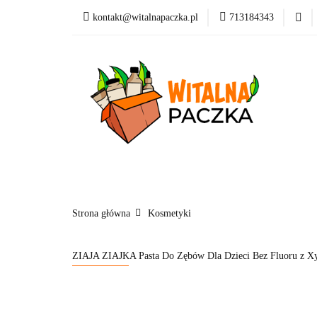
kontakt@witalnapaczka.pl
713184343
Kategorie
Supl
Nowości
Dla dzi
Kategorie
Suplementy
Kosmetyki
Marki
Blog
Strona główna
Kosmetyki
ZIAJA ZIAJKA Pasta Do Zębów Dla Dzieci Bez Fluoru z Xy