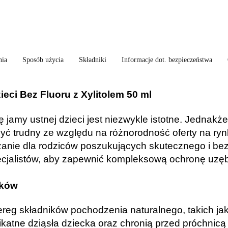
nia
Sposób użycia
Składniki
Informacje dot. bezpieczeństwa
eci Bez Fluoru z Xylitolem 50 ml
ę jamy ustnej dzieci jest niezwykle istotne. Jednak
ć trudny ze względu na różnorodność oferty na ryn
iązanie dla rodziców poszukujących skutecznego i b
ecjalistów, aby zapewnić kompleksową ochronę uzęb
bków
eg składników pochodzenia naturalnego, takich jak so
ikatne dziąsła dziecka oraz chronią przed próchnicą 