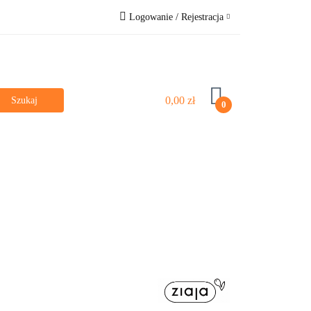
Logowanie / Rejestracja
e
Bestsellery
Zaloguj się
Zarejestruj się
Pytanie o produkt
0,00 zł
0
Zgody cookies
Dla dzieci
Poznaj nas
Vege & Vegan