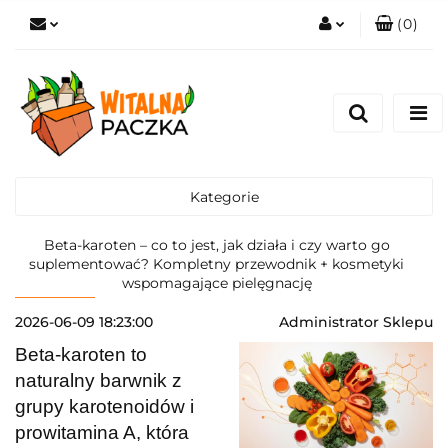
(
0
)
Zaloguj się
Zarejestruj się
Pytanie o produkt
Zgody cookies
Kategorie
Beta-karoten – co to jest, jak działa i czy warto go
suplementować? Kompletny przewodnik + kosmetyki
wspomagające pielęgnację
2026-06-09 18:23:00
Administrator Sklepu
Beta-karoten to
naturalny barwnik z
grupy karotenoidów i
prowitamina A, która