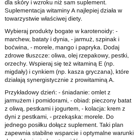
dla skóry i wzroku niż sam suplement.
Suplementacja witaminy A najlepiej działa w
towarzystwie właściwej diety.
Wybieraj produkty bogate w karotenoidy: -
marchew, bataty i dynia, - jarmuż, szpinak i
boćwina, - morele, mango i papryka. Dodaj
zdrowe tłuszcze: oliwa, olej rzepakowy, pestki,
orzechy. Wspieraj się też witaminą E (np.
migdały) i cynkiem (np. kasza gryczana), które
działają synergistycznie z prowitaminą A.
Przykładowy dzień: - śniadanie: omlet z
jarmużem i pomidorami, - obiad: pieczony batat
z oliwą, pestkami i jogurtem, - kolacja: krem z
dyni z pestkami, - przekąska: morele. Do
jednego posiłku dołącz suplement. Taki plan
zapewnia stabilne wsparcie i optymalne warunki