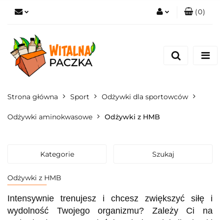
(
0
)
Zaloguj się
Zarejestruj się
Pytanie o produkt
Zgody cookies
Strona główna
Sport
Odżywki dla sportowców
Odżywki aminokwasowe
Odżywki z HMB
Kategorie
Szukaj
Odżywki z HMB
Intensywnie trenujesz i chcesz zwiększyć siłę i
wydolność Twojego organizmu? Zależy Ci na