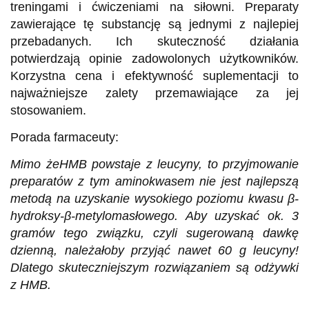
treningami i ćwiczeniami na siłowni. Preparaty
zawierające tę substancję są jednymi z najlepiej
przebadanych. Ich skuteczność działania
potwierdzają opinie zadowolonych użytkowników.
Korzystna cena i efektywność suplementacji to
najważniejsze zalety przemawiające za jej
stosowaniem.
Porada farmaceuty:
Mimo że
HMB
powstaje z leucyny, to przyjmowanie
preparatów z tym aminokwasem nie jest najlepszą
metodą na uzyskanie wysokiego poziomu kwasu
β
-
hydroksy-
β
-metylomasłowego. Aby uzyskać ok. 3
gramów tego związku, czyli sugerowaną dawkę
dzienną, należałoby przyjąć nawet 60 g leucyny!
Dlatego skuteczniejszym rozwiązaniem są
odżywki
z HMB
.